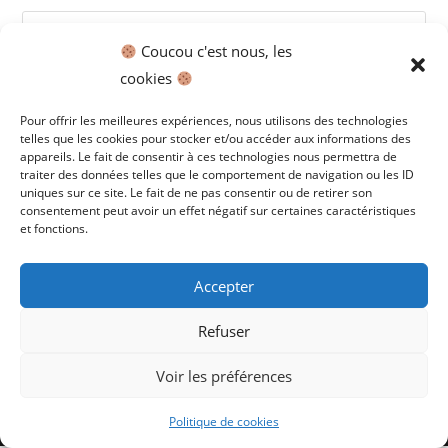
Pre
Es
Coucou c'est nous, les
to
cookies
Commentaires Récents
clo
Pour offrir les meilleures expériences, nous utilisons des technologies
the
telles que les cookies pour stocker et/ou accéder aux informations des
sea
Archives
appareils. Le fait de consentir à ces technologies nous permettra de
pan
traiter des données telles que le comportement de navigation ou les ID
uniques sur ce site. Le fait de ne pas consentir ou de retirer son
Catégories
consentement peut avoir un effet négatif sur certaines caractéristiques
et fonctions.
Aucune catégorie
Accepter
Refuser
Voir les préférences
ACCUEIL
Mentions Légales et Politique de confidentialité
Politique des cookies
- Copyright 2025 - Tous droits réservés - Site
Politique de cookies
réalisé par www.lcreation.eu