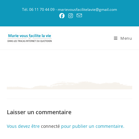
Skip
Tél. 06 11 70 44 09 - marievousfacilitelavie@gmail.com
to
content
Menu
Laisser un commentaire
Vous devez être
connecté
pour publier un commentaire.