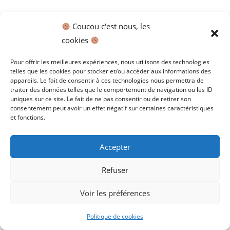
to
Commentaires Récents
clo
Coucou c'est nous, les
the
cookies
sea
Archives
pan
Pour offrir les meilleures expériences, nous utilisons des technologies
telles que les cookies pour stocker et/ou accéder aux informations des
Catégories
appareils. Le fait de consentir à ces technologies nous permettra de
traiter des données telles que le comportement de navigation ou les ID
uniques sur ce site. Le fait de ne pas consentir ou de retirer son
Aucune catégorie
consentement peut avoir un effet négatif sur certaines caractéristiques
et fonctions.
Accepter
ACCUEIL
Mentions Légales et Politique de confidentialité
Refuser
Politique des cookies
- Copyright 2025 - Tous droits réservés - Site
réalisé par www.lcreation.eu
Voir les préférences
Politique de cookies